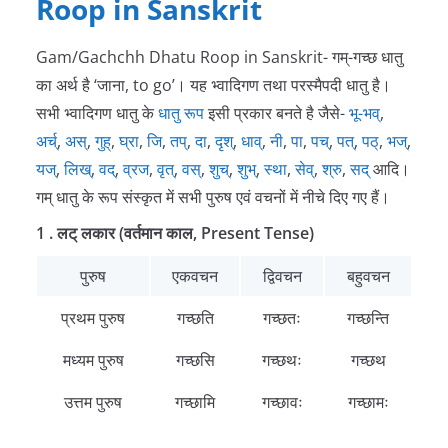
Roop in Sanskrit
Gam/Gachchh Dhatu Roop in Sanskrit- गम्-गच्छ धातु
का अर्थ है ‘जाना, to go’। यह भ्वादिगण तथा परस्मैपदी धातु है।
सभी भ्वादिगण धातु के
धातु रूप
इसी प्रकार बनते है जैसे-
भू-भव्
,
अर्च्
,
अस्
,
गुह्
,
घ्रा
,
जि
,
तप्
,
दा
,
दृश्
,
धाव्
,
नी
,
पा
,
पच्
,
पत्
,
पठ्
,
भज्
,
यज्
,
लिख्
,
वद्
,
व्रज
,
वृत्
,
वस्
,
शुच्
,
शुभ्
,
स्था
,
सेव्
,
श्रु
,
सद्
आदि।
गम् धातु के रूप संस्कृत में सभी पुरुष एवं वचनों में नीचे दिए गए हैं।
1 . लट् लकार (वर्तमान काल, Present Tense)
पुरुष
एकवचन
द्विवचन
बहुवचन
प्रथम पुरुष
गच्छति
गच्छतः
गच्छन्ति
मध्यम पुरुष
गच्छसि
गच्छथः
गच्छथ
उत्तम पुरुष
गच्छामि
गच्छावः
गच्छामः