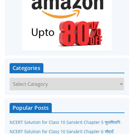
Categories
C
a
t
e
Popular Posts
g
NCERT Solution for Class 10 Sanskrit Chapter 5 सुभाषितानि
o
r
NCERT Solution for Class 10 Sanskrit Chapter 6 सौहार्दं